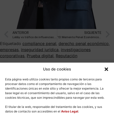
ANTERIOR
SIGUIENTE
Lobby vs tráfico de influencias: no todo intento de influir en la Administración es ilícito
“El Memento Penal Económico y de la Empresa de Lefebvre se ha diseñado como herramienta de trabajo para juristas que operan en un entorno de alta complejidad normativa y casuística”
Etiquetado
compliance penal
,
derecho penal económico
,
empresas
,
inseguridad jurídica
,
investigaciones
corporativas
,
Prueba digital
,
Reputación
Uso de cookies
Esta página web utiliza cookies tanto propias como de terceros para
procesar datos como el comportamiento de navegación o las
identificaciones únicas en este sitio y ofrecer la mejor experiencia. La
base legal es el consentimiento del usuario, salvo en el caso de las
cookies técnicas, que son imprescindibles para navegar por esta web.
El titular de la web, responsable del tratamiento de las cookies, y sus
datos de contacto son accesibles en el
Aviso Legal
.
Inicio
El Equipo
La Firma
Servicios